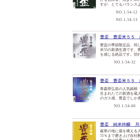
すが、とてもバランス
NO.1-54-12
NO.1-54-13
豊盃 豊盃米５５ 純米
豊盃の季節限定品、同
米55の新酒生酒です
を感じる絶品です。切
NO.1-54-32
豊盃 豊盃米５５ 
青森県弘前の人気銘柄
生まれたての新酒を蔵
のガス感、豊盃でしか
NO.1-54-60
豊盃 純米吟醸 月
厳寒の地に蔵を構える
55％まで磨き上げ自