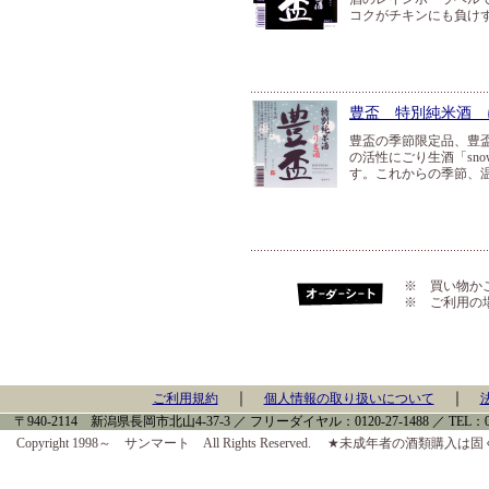
コクがチキンにも負け
豊盃 特別純米酒 に
豊盃の季節限定品、豊
の活性にごり生酒「sn
す。これからの季節、
※ 買い物か
※ ご利用の
｜
｜
ご利用規約
個人情報の取り扱いについて
〒940-2114 新潟県長岡市北山4-37-3 ／ フリーダイヤル：0120-27-1488 ／ TEL：0258-
Copyright 1998～ サンマート All Rights Reserved. ★未成年者の酒類