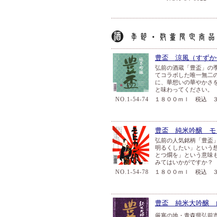
豊盃 涼風（すずか
弘前の酒蔵「豊盃」の
てコラボした唯一無二
に、華想いの華やかさ
と味わってください。
NO.1-54-74
１８００ｍｌ 税込 ３
豊盃 純米吟醸 モ
弘前の人気銘柄「豊盃
明るくしたい」という
とつ燗を」という意味
みてはいかがですか？
NO.1-54-78
１８００ｍｌ 税込 ３
豊盃 純米大吟醸 
厳寒の地・青森県弘前