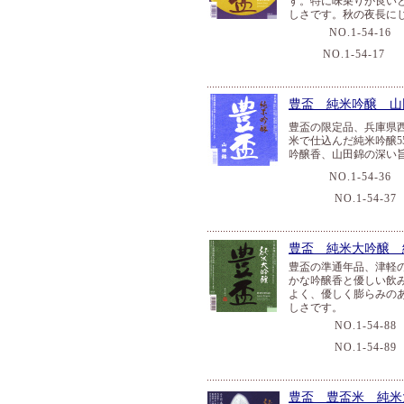
す。特に味乗りが良い
しさです。秋の夜長に
NO.1-54-16
NO.1-54-17
７
豊盃 純米吟醸 山
豊盃の限定品、兵庫県
米で仕込んだ純米吟醸
吟醸香、山田錦の深い
NO.1-54-36
NO.1-54-37
豊盃 純米大吟醸 
豊盃の準通年品、津軽
かな吟醸香と優しい飲
よく、優しく膨らみの
しさです。
NO.1-54-88
NO.1-54-89
豊盃 豊盃米 純米