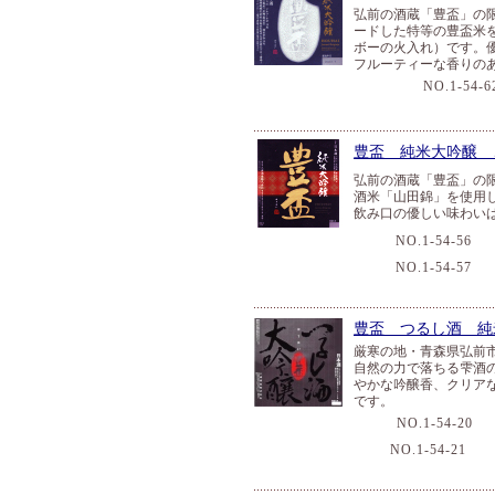
弘前の酒蔵「豊盃」の
ードした特等の豊盃米
ボーの火入れ）です。
フルーティーな香りの
NO.1-54-6
豊盃 純米大吟醸 
弘前の酒蔵「豊盃」の
酒米「山田錦」を使用
飲み口の優しい味わい
NO.1-54-56
１
NO.1-54-57
７
豊盃 つるし酒 純
厳寒の地・青森県弘前
自然の力で落ちる雫酒
やかな吟醸香、クリア
です。
NO.1-54-20
１
NO.1-54-21
７