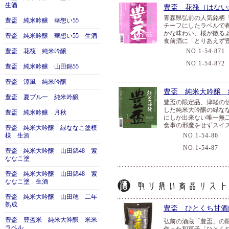
生酒
豊盃 花筏（はない
青森県弘前の人気銘柄
豊盃 純米吟醸 華想い55
チーフにしたラベルで
かな味わい、桜が散る
豊盃 純米吟醸 華想い55 生酒
食前酒に「とりあえず
豊盃 花筏 純米吟醸
NO.1-54-871
NO.1-54-872
豊盃 純米吟醸 山田錦55
豊盃 涼風 純米吟醸
豊盃 純米大吟醸 
豊盃 夏ブルー 純米吟醸
豊盃の限定品、津軽の
した純米大吟醸の緑な
豊盃 純米吟醸 月秋
にしか出来ない唯一無
食事の邪魔をせずスイ
豊盃 純米大吟醸 緑ななこ塗模
様 生酒
NO.1-54-86
１
NO.1-54-87
７
豊盃 純米大吟醸 山田錦48 紫
ななこ塗
豊盃 純米大吟醸 山田錦48 紫
ななこ塗 生酒
豊盃 純米大吟醸 山田穂 二年
熟成
豊盃 ひとくち甘酒
豊盃 豊盃米 純米大吟醸 米米
弘前の酒蔵「豊盃」の
ラベル