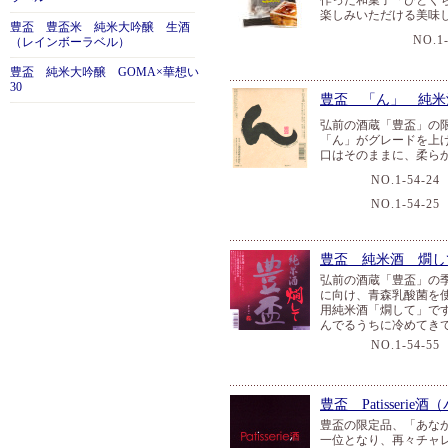
作った和菓子「ひとく
楽しみいただける美味
豊盃 豊盃米 純米大吟醸 生酒
NO.1-
（レインボーラベル）
豊盃 純米大吟醸 GOMA×華想い
30
豊盃 「ん」 純米
弘前の酒蔵「豊盃」の
「ん」がグレードを上
口はそのままに、柔ら
NO.1-54-24
NO.1-54-25
豊盃 純米酒 燗し
弘前の酒蔵「豊盃」の
に向け、青森乳酸菌を
用純米酒「燗して」で
んでるうちに冷めてき
NO.1-54-55
豊盃 Patisse
豊盃の限定品、「あな
一位となり、再々チャ