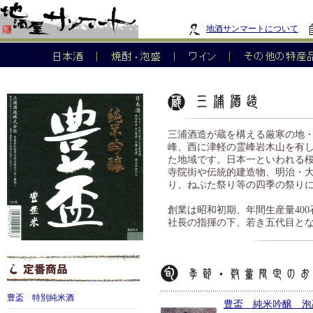
地酒サンマートについて
三浦酒造が蔵を構える厳寒の地・弘前市は、青森県の西南部に位
三浦酒造が蔵を構える厳寒の地
を有し、南に世界自然遺産の白神山地が連なる自然に恵まれた地
峰、西に津軽の霊峰岩木山を有
をはじめ、藩政時代の佇まいを残す寺院街や伝統的建造物、明治
た地域です。日本一といわれる
さくら祭り、ねぷた祭り等の四季の祭りには多くの観光客で賑わ
寺院街や伝統的建造物、明治・
り、ねぷた祭り等の四季の祭り
創業は昭和初期、年間生産量４００石という家族中心の小さな蔵
５代目となる三浦兄弟が杜氏として先頭に立って仕込みに入り、
創業は昭和初期、年間生産量40
質の酒造好適米を用いて、造り手の顔がみえる丁寧な小仕込みに
社長の指揮の下、若き五代目と
三浦兄弟の兄・剛史氏、弟・文仁氏は、共に２０代という若さで
情熱と若い感性によって醸し上げる代表銘柄「豊盃」は、味のふ
した優しい香味で全国の日本酒ファンから高い評価を得ており、
ちなみに、酒名「豊盃」の由来は、昔津軽藩祖為信公が戦場で兵
豊盃 特別純米酒
イ」節のユ－モアと勝利にあやかって命名されています。
豊盃 純米吟醸 泡高