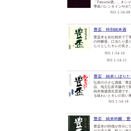
「Patisserie酒
季節バレンタインやホ
NO.1-54-68
豊盃 特別純米酒
豊盃米を自社精米で丁
の吟醸香。口当たり柔
らりとしたキレの良さ
NO.1-54-10
１
NO.1-54-11
豊盃 純米しぼりた
弘前の小さな酒蔵「豊
品、地元弘前市藤代で
純米無濾過生原酒です
る味わいとキレの良い
NO.1-54-18
豊盃 純米吟醸 豊
豊盃米の特徴が存分に
がる含み香、程よい米