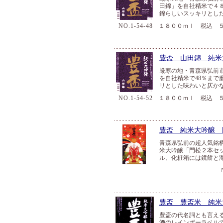
田錦」を自社精米で４
錦らしいスッキリとし
NO.1-54-48
１８００ｍｌ 税込 ５
豊盃 山田錦 純米
厳寒の地・青森県弘前
を自社精米で48％ま
リとした味わいと仄か
NO.1-54-52
１８００ｍｌ 税込 ５
豊盃 純米大吟醸 
青森県弘前の超人気銘
米大吟醸「門松２本セ
ル、化粧箱には鏡餅と
豊盃 豊盃米 純米
豊盃の代名詞とも言え
酒のレインボーラベル