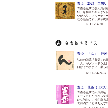
豊盃 2023 華想
青森県弘前の超人気銘
い」を極限の30％ま
いがあり、フルーティ
なる絶品です。豪華絢
NO.1-54-70
７
豊盃 「ん」 純米
弘前の酒蔵「豊盃」の
「ん」がグレードを上
口はそのままに、柔ら
NO.1-54-2425
豊盃 花筏（はない
青森県弘前の人気銘柄
チーフにしたラベルで
かな味わい、桜が散る
食前酒に「とりあえず