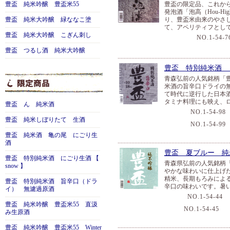
豊盃 純米吟醸 豊盃米55
豊盃の限定品、これか
また、豊盃では全国でも三浦酒造だけが契約栽培する同じ名を持
発泡酒「泡高（Hou-
する酒造好適米「華吹雪米」「華想い」から、代表的な品種であ
豊盃 純米大吟醸 緑ななこ塗
り、豊盃米由来のやさ
て、アペリティフとし
など様々な酒造好適米を使い、良質な契約栽培米を中心に自家製
豊盃 純米大吟醸 こぎん刺し
NO.1-54-7
この規模の蔵元としては稀な自家精米機はあまりに大きく、設置
豊盃 つるし酒 純米大吟醸
「農家さんが苦労して育ててくれたお米を大事に、自らの手で丁
様に美味しいと満足感を頂ける高品質な酒を醸したい」という酒
豊盃 特別純米酒 
った手間隙やコストを惜しまず、造り手の顔が見える丁寧な手造
青森弘前の人気銘柄「
米酒の旨辛口ドライの
近年の目覚しい品質向上によって、全国の酒好き、酒販店に一躍
て時代に逆行した日本酒
増やさず、「和醸良酒」の精神の下、家族一丸となって丁寧な酒
タミナ料理にも映え、
豊盃 ん 純米酒
けています。毎年の品質向上と製造技術の進化には、今後益々の
NO.1-54-98
豊盃 純米しぼりたて 生酒
NO.1-54-99
豊盃 純米酒 亀の尾 にごり生
酒
豊盃 夏ブルー 純
豊盃 特別純米酒 にごり生酒 【
青森県弘前の人気銘柄
snow 】
やかな味わいに仕上げ
精米、長期もろみによ
豊盃 特別純米酒 旨辛口（ドラ
辛口の味わいです。暑
イ） 無濾過原酒
NO.1-54-44
豊盃 純米吟醸 豊盃米55 直汲
NO.1-54-45
７
み生原酒
豊盃 純米吟醸 豊盃米55 Winter