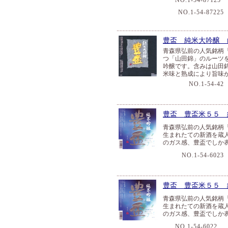
NO.1-54-87125
NO.1-54-87225
豊盃 純米大吟醸 
青森県弘前の人気銘柄
つ「山田錦」のルーツ
吟醸です。含みは山田
米味と熟成により旨味
NO.1-54-42
豊盃 豊盃米５５ 
青森県弘前の人気銘柄
生まれたての新酒を蔵
のガス感、豊盃でしか
NO.1-54-6023
豊盃 豊盃米５５ 
青森県弘前の人気銘柄
生まれたての新酒を蔵
のガス感、豊盃でしか
NO.1-54-6022
１