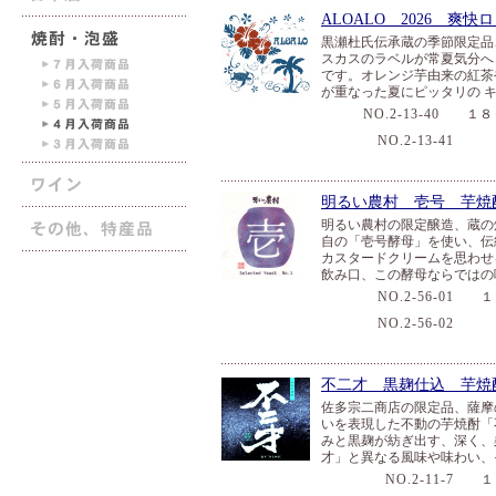
ALOALO 2026 爽
黒瀬杜氏伝承蔵の季節限定品
スカスのラベルが常夏気分へと
です。オレンジ芋由来の紅茶
が重なった夏にピッタリの 
NO.2-13-40
１８０
NO.2-13-41
７２
明るい農村 壱号 芋焼
明るい農村の限定醸造、蔵の
自の「壱号酵母」を使い、伝
カスタードクリームを思わせ
飲み口、この酵母ならではの
NO.2-56-01
１８
NO.2-56-02
７２
不二才 黒麹仕込 芋焼酎
佐多宗二商店の限定品、薩摩
いを表現した不動の芋焼酎「
みと黒麹が紡ぎ出す、深く、
才」と異なる風味や味わい、
NO.2-11-7
１８