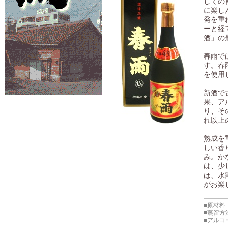
しての
に楽し
発を重
ーと経
酒」の
春雨で
す。春
を使用
新酒で
果、ア
り、そ
れ以上
熟成を
しい香
み。か
は、少
は、水
がお楽
■原材料
■蒸留方
■アルコ