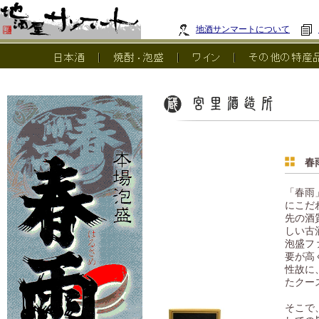
地酒サンマートについて
春雨
「春雨
にこだ
先の酒
しい古
泡盛フ
要が高
性故に
たクー
そこで