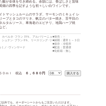
た酸が全体を引き締める。余韻には、香ばしさと旨味
萄畑の四季を記すような初々しい白ワインです。
イトマッシュルームのサラダ、サーモンのミキュイ レ
リーブとタコのマリネ、帆立のバター焼き、舌平目の
タルタルソース、車海老のエビチリ、地鶏ハーブ焼
など。
、カベルネ･フラン 19％、アルバリーニョ
■発売：－
％、シュナン･ブラン 8％、リースリング･リ
■納期：通常１～３日
■保存：冷暗所
カミノ･ヴィンヤード
■配送：普通便
■化粧箱：無し
０ｍｌ 税込
６，６８０円
ご以外でも、オーダーシートからもご注文いただけます。