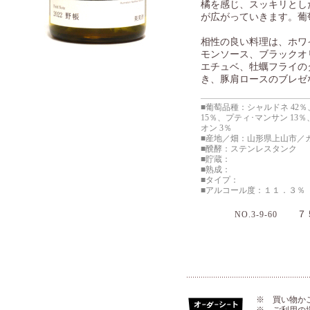
橘を感じ、スッキリとし
が広がっていきます。葡
相性の良い料理は、ホワ
モンソース、ブラックオ
エチュベ、牡蠣フライの
き、豚肩ロースのブレゼ
■葡萄品種：シャルドネ 42％
15％、プティ･マンサン 13
オン 3％
■産地／畑：山形県上山市／
■醗酵：ステンレスタンク
■貯蔵：
■熟成：
■タイプ：
■アルコール度：１１．３％
７５
NO.3-9-60
※ 買い物か