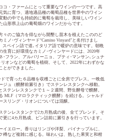
、ココ・ファームにとって重要なワインの一つです。高
元気に育つ、適地適品種の葡萄品種を世界中のワイン
変動の中でも持続的に葡萄を栽培し、美味しいワイン
た山形県上山の葡萄畑のワインだからです。
方々のご協力を得ながら開墾し苗木を植えたこののど
･ヴィンヤード“Camino Vinyard”と名付けまし
)とは、スペイン語で道､イタリア語で暖炉の意味です。朝晩
生育に好環境なカミノ･ヴィンヤードには、2020年
ネ･フラン、アルバリーニョ、プティ･マンサン､シュナ
･リオンなどの葡萄を植樹。そして、2022年にわずかな
ことができました。
ードで育った６品種を収穫ごとに全房でプレス。一晩低
ージュ（醗酵前澱引き）でステンレスタンクへ移動。
樽とステンレスタンクで１～２週間、野生酵母で醗酵。
る MLF（マロラクティック醗酵）を続ける。シャルド
ースリング・リオンについては混醸。
をステンレスタンクで2カ月熟成の後、全てブレンド。そ
で更に4カ月熟成、ビン詰前に澱引きを行っています。
ーイエロー。香りはリンゴや洋梨、パイナップルに、
ク樽など複雑に感じる。味わいは、熟した果実と和柑