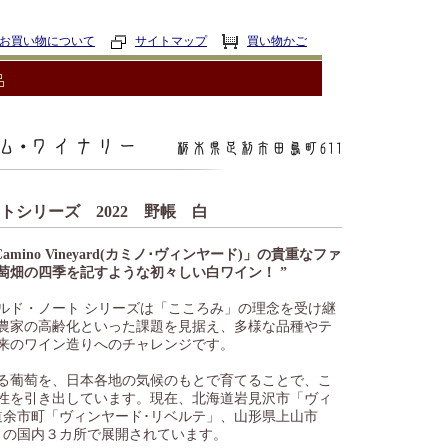
お買い物について
サイトマップ
買い物かご
シリーズ 2022 野帳 白
mino Vineyard(カミノ･ヴィンヤード)」の貴重なファ
萄畑の四季を記すような初々しい白ワイン！ ”
ルド・ノート シリーズは「こころみ」の理念を受け継
農家の高齢化といった課題を見据え、多様な品種やテ
来のワイン造りへのチャレンジです。
る葡萄を、日本各地の気候のもとで育てることで、こ
性を引き出しています。現在、北海道岩見沢市「ヴィ
道余市町「ヴィンヤード･リベルテ」、山形県上山市
」の国内３カ所で展開されています。