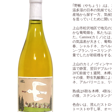
｢野帳（やちょう）｣は
温多湿の日本の気候でも
産地から探す一方、気候
を造っていくために開い
上山市松沢地区で地元の
かな葡萄畑を、私たちはカミノ
た。Camino(カミノ
の気温差が大きく、葡萄の
春、シャルドネ、カベル
ン･ブラン､リースリング
量でしたが初収穫をする
上山のカミノ･ヴィンヤ
温で静置、翌日デブルバ
20℃前後で１週間、木
その後、野生乳酸菌によ
ネ、アルバリーニョ、リ
熟成は6割を木樽、4割
の後、ステンレスタンク
色合いは、澄んだストロ
トーストや干し草、オー