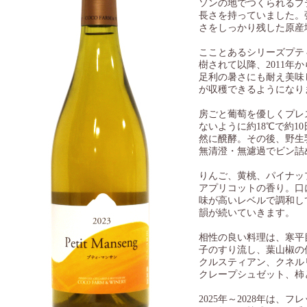
ソンの地でつくられるプ
長さを持っていました。
さをしっかり残した原産
こことあるシリーズプテ
樹されて以降、2011
足利の暑さにも耐え美味
が収穫できるようになり
房ごと葡萄を優しくプレ
ないように約18℃で約1
然に醗酵。その後、野生
無清澄・無濾過でビン詰
りんご、黄桃、パイナッ
アプリコットの香り。口
味が高いレベルで調和し
韻が続いていきます。
相性の良い料理は、寒平
子のすり流し、葉山椒の
クルスティアン、クネル
クレープシュゼット、柿
2025年～2028年は、