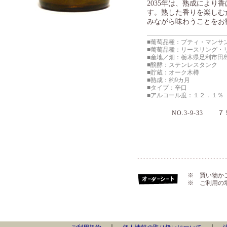
2035年は、熟成によ
す。熟した香りを楽しむ
みながら味わうことをお
■葡萄品種：プティ・マンサン
■葡萄品種：リースリング・リ
■産地／畑：栃木県足利市田
■醗酵：ステンレスタンク
■貯蔵：オーク木樽
■熟成：約9カ月
■タイプ：辛口
■アルコール度：１２．１％
７５
NO.3-9-33
※ 買い物か
※ ご利用の