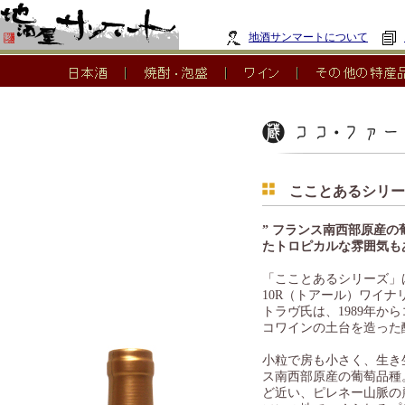
地酒サンマートについて
こことあるシリーズ
” フランス南西部原産
たトロピカルな雰囲気も
「こことあるシリーズ」
10R（トアール）ワイ
トラヴ氏は、1989年
コワインの土台を造った
小粒で房も小さく、生き
ス南西部原産の葡萄品種
ど近い、ピレネー山脈の