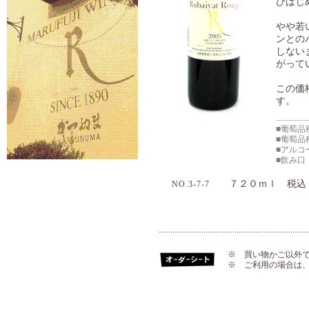
びはじ
やや若
ンとの
しない
がって
この価
す。
■葡萄品
■葡萄品
■アルコ
■飲み口
７２０ｍｌ 税
NO.3-7-7
※ 買い物かご以外
※ ご利用の場合は