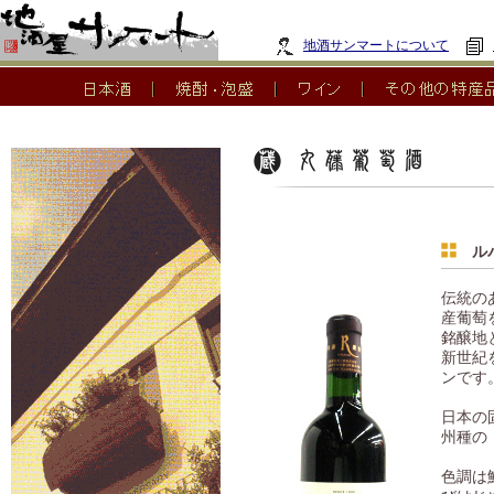
地酒サンマートについて
ルバ
伝統の
産葡萄
銘醸地
新世紀
ンです
日本の
州種の
色調は