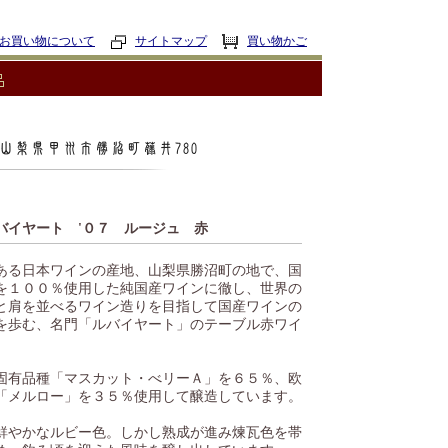
お買い物について
サイトマップ
買い物かご
イヤート '０７ ルージュ 赤
ある日本ワインの産地、山梨県勝沼町の地で、国
を１００％使用した純国産ワインに徹し、世界の
と肩を並べるワイン造りを目指して国産ワインの
を歩む、名門「ルバイヤート」のテーブル赤ワイ
。
固有品種「マスカット・べリーＡ」を６５％、欧
「メルロー」を３５％使用して醸造しています。
鮮やかなルビー色。しかし熟成が進み煉瓦色を帯