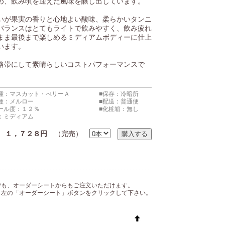
め、飲み頃を迎えた風味を醸し出しています。
いが果実の香りと心地よい酸味、柔らかいタンニ
バランスはとてもライトで飲みやすく、飲み疲れ
まま最後まで楽しめるミディアムボディーに仕上
います。
格帯にして素晴らしいコストパフォーマンスで
種：マスカット・べリーＡ
■保存：冷暗所
種：メルロー
■配送：普通便
ール度：１２％
■化粧箱：無し
：ミディアム
込
１，７２８円
（完売）
でも、オーダーシートからもご注文いただけます。
、左の「オーダーシート」ボタンをクリックして下さい。