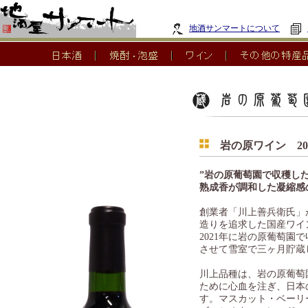
地酒サンマートについて
岩の原ワイン 20
”岩の原葡萄園で収穫し
熟成香が調和した凝縮感
創業者「川上善兵衛氏」
造りを追求した国産ワイ
2021年に岩の原葡萄
させて雪室で三ヶ月貯蔵
川上品種は、岩の原葡萄
ために心血を注ぎ、日本
す。マスカット・ベーリ