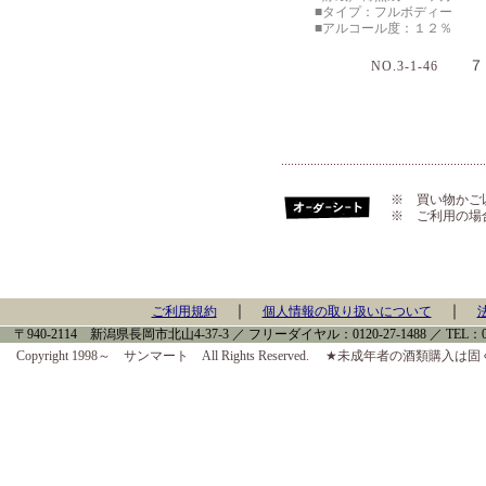
■タイプ：フルボディー
■アルコール度：１２％
７２
NO.3-1-46
※ 買い物かご
※ ご利用の場
｜
｜
ご利用規約
個人情報の取り扱いについて
〒940-2114 新潟県長岡市北山4-37-3 ／ フリーダイヤル：0120-27-1488 ／ TEL：0258-
Copyright 1998～ サンマート All Rights Reserved. ★未成年者の酒類