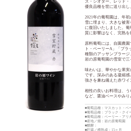
ズ・シオター、レッド・
優良品種を世に送り出し
2021年の葡萄園は、年
雪に埋まり、大きな被害
に復旧いたしました。葡
質に影響はなく、完熟を
原料葡萄には、自園農園
ト・ベーリーA」「ブラ
種類のアッサンブラージ
岩の原葡萄園の雪室で三
味わいは、華やかな果実
です。深みのある凝縮感
強さを兼ね備えた赤ワイ
相性の良いお料理は、う
など、醤油ベースやみり
■葡萄品種：マスカット・ベー
■葡萄品種：ブラック・クイー
■葡萄品種：ベーリー・アリカ
■産地／畑：岩の原葡萄園
■醗酵：
■貯蔵／樽熟成：15ヶ月