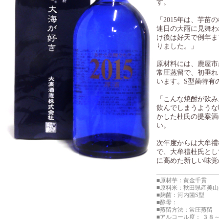
す。
「2015年は、芋
連日の大雨に見舞わ
け後は好天で例年ま
りました。」
原材料には、鹿屋市
常圧蒸留で、初垂れ
います。S型菌特有
「こんな焼酎が飲み
飲んでしまうような
かした杜氏の提案酒
い。
次年度からは大牟禮
で、大牟禮杜氏とし
に高めた新しい味覚
■原材芋：黄金千貫
■原料米：秋田県産美山
■麹菌：河内菌S型
■酵母：
■蒸留方法：常圧蒸留
■アルコール度： ３８