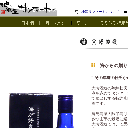
地酒サンマートについて
海からの贈り
” その年毎の杜氏
大海酒造の熟練杜氏
魂を込めてタンク一
て蔵出しする特約店
酒です。
鹿児島県大隈半島は
さつま芋の栽培に適
大海酒造では、地元