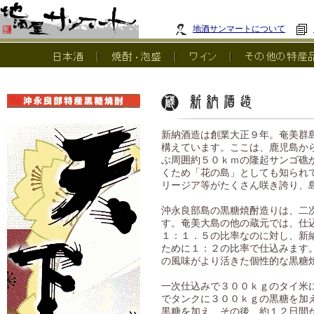
地酒サンマートについて
新納酒造は創業大正９年。奄美群
構えています。ここは、鹿児島か
ぶ周囲約５０ｋｍの隆起サンゴ礁
くため「花の島」としても知られ
リージア等がたくさん咲き誇り、
沖永良部島の黒糖焼酎造りは、二
す。奄美大島の他の蔵元では、仕
１：１．５の比率なのに対し、新
ために１：２の比率で仕込みます
の風味がより活きた個性的な黒糖
一次仕込みで３００ｋｇのタイ米
でタンクに３００ｋｇの黒糖を加
黒糖を加え、その後、約１２日間