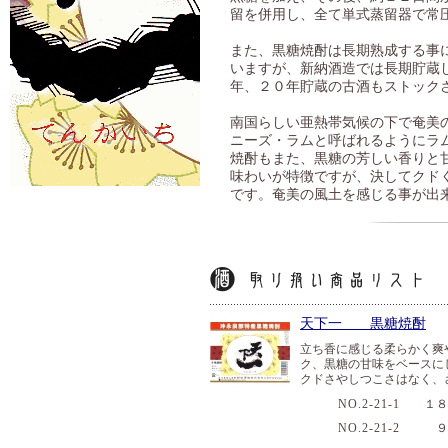
留を併用し、全て単式蒸留器で常
また、黒糖焼酎は長期熟成する事
いますが、新納酒造では長期貯蔵
年、２０年貯蔵の古酒もストック
南国らしい亜熱帯気候の下で奄美
ニーズ・ラムと呼ばれるようにラ
焼酎もまた、黒糖の芳しい香りと
味わいが特徴ですが、決してクド
です。奄美の風土を感じる事が出
天下一 黒糖焼酎
立ち香に感じる柔らかく爽
ク、黒糖の甘味をベースに
クドさやしつこさはなく、
NO.2-21-1
１８０
NO.2-21-2
９０