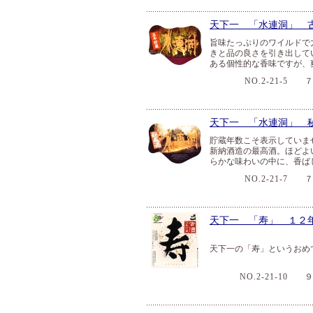
天下一 「水連洞」
旨味たっぷりのワイルドで
きと品の良さを引き出して
ある個性的な香味ですが、
NO.2-21-5
７２
天下一 「水連洞」 
貯蔵年数こそ表示していま
新納酒造の最高酒。ほどよ
らかな味わいの中に、香ば
NO.2-21-7
７２
天下一 「寿」 １２
天下一の「寿」というおめ
NO.2-21-10
９０