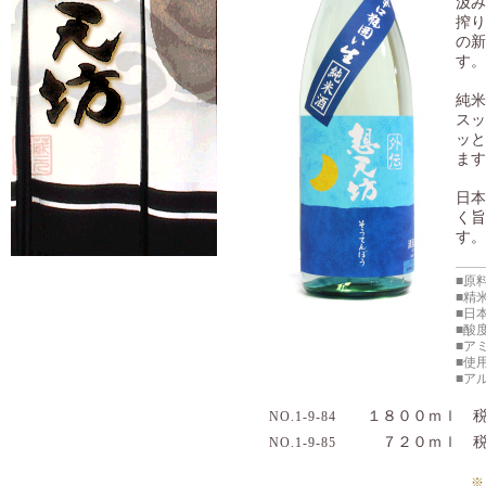
汲み
搾り
の新
す。
純米
スッ
ッと
ます
日本
く旨
す。
■原
■精
■日
■酸
■ア
■使
■ア
１８００ｍｌ 税
NO.1-9-84
７２０ｍｌ 税込
NO.1-9-85
※