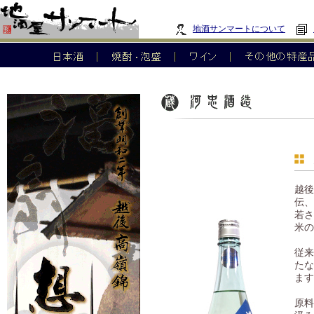
地酒サンマートについて
越後
伝、
若さ
米の
従来
たな
ます
原料