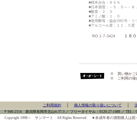
■精米歩合：６５％
■日本酒度：－５．０～－８
■酸度：２．５
■アミノ酸：１．０
■使用酵母：協会1001号・う
■アルコール度：１１．５度
１８０
NO.1-7-3424
※ 買い物かご
※ ご利用の場
｜
｜
ご利用規約
個人情報の取り扱いについて
〒940-2114 新潟県長岡市北山4-37-3 ／ フリーダイヤル：0120-27-1488 ／ TEL：0258-
Copyright 1998～ サンマート All Rights Reserved. ★未成年者の酒類