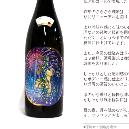
低アルコールで表現した【Love
昨年のさらさら純米は、
りにリニューアルを図り
より涼味を感じる味わい
理などの経験と技術を用
ただく」という今までの想
夏酒に仕上げています。
また、今回の仕込みは５
は３種類、酒母形式２種
調整を図りました。
しっかりとした透明感の
たボディー感に仕上がり
り弐号の酒質のいいとこ
ほのかな香りと軽快な味
がしっかり残る軽旨口は
夏の夜、月を眺めながら
イ、サラサラとお楽しみ
■原料米：酒造好適米