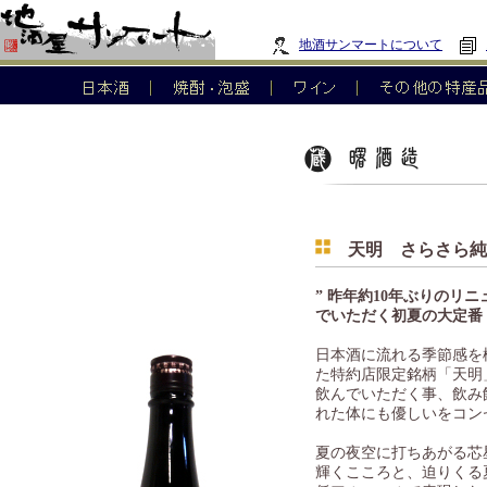
地酒サンマートについて
天明 さらさら純米 Lo
” 昨年約10年ぶりのリ
でいただく初夏の大定番
日本酒に流れる季節感を
た特約店限定銘柄「天明
飲んでいただく事、飲み
れた体にも優しいをコン
夏の夜空に打ちあがる芯
輝くこころと、迫りくる