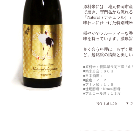
原料米には、地元長岡市産
で磨き、守門岳から流れる
「Natural（ナチュラ
味わいに仕上げた特別純米
穏やかでフルーティーな香
味を持っています。濃厚旨
良く合う料理は、もずく酢
ど。越銘醸の情熱と美しい
■原料米：新潟県長岡市産「山
■精米歩合：６０％
■日本酒度：
■酸度：２．２
■アミノ酸：１．６
■使用酵母：Natural酵母
■アルコール度：１３度
７２
NO.1-61-20