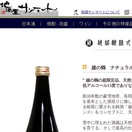
地酒サンマートについて
越の鶴 ナチュラル
” 越の鶴の超限定品、天然
低アルコール13度であり
新潟有数の豪雪地帯、長岡
を基本とした酒造りに徹し
る栃尾に愛される銘酒「越の鶴」
ンス）をコンセプトに、天
雪中に埋もれた酒蔵は天然
を育てる。そして最高の仕