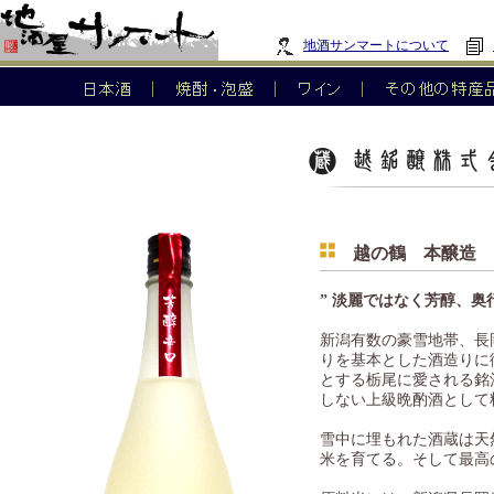
地酒サンマートについて
越の鶴 本醸造 
” 淡麗ではなく芳醇、奥
新潟有数の豪雪地帯、長
りを基本とした酒造りに
とする栃尾に愛される銘
しない上級晩酌酒として
雪中に埋もれた酒蔵は天
米を育てる。そして最高