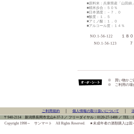
■原料米：兵庫県産「山田錦
■精米歩合：５０％
■日本酒度：－７．０
■酸度：１．５
■アミノ酸：１．０
■アルコール度：１４％
１８０
NO.1-56-122
７２
NO.1-56-123
※ 買い物かご
※ ご利用の場
｜
｜
ご利用規約
個人情報の取り扱いについて
〒940-2114 新潟県長岡市北山4-37-3 ／ フリーダイヤル：0120-27-1488 ／ TEL：0258-
Copyright 1998～ サンマート All Rights Reserved. ★未成年者の酒類