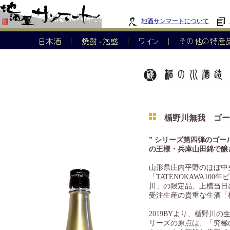
地酒サンマートについて
楯野川無我 ゴール
” シリーズ第四弾のゴ
の王様・兵庫山田錦で醸
山形県庄内平野のほぼ中
「TATENOKAWA1
川」の限定品、上槽当日
受注生産の貴重な生酒「
2019BYより、楯野川
リーズの原点は、「究極