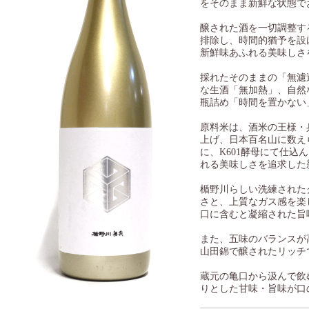
をそのまま新鮮な状態で
醸された酒を一切調整す
排除し、時間的猶予を設
新鮮味あふれる美味しさ
採れたそのままの「無濾
な生酒「無加熱」、自然
瓶詰め「時間を置かない
原料米は、酒米の王様・
上げ、日本百名山に数え
に、K601酵母にて仕
れる美味しさを追求した
楯野川らしい洗練された
さと、上質なガス感を楽
口に含むと凝縮された旨
また、五味のバランスが
山田錦で醸されたリッチ
蔵元の亀口から汲んで飲
りとした甘味・旨味が口