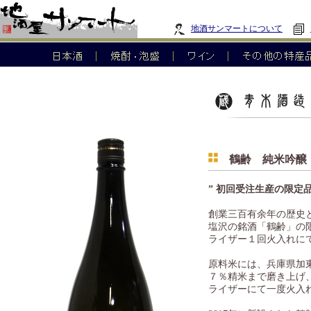
地酒サンマートについて
鶴齢 純米吟醸 
” 初回受注生産の限定
創業三百有余年の歴史
塩沢の銘酒「鶴齢」の
ライザー１回火入れに
原料米には、兵庫県加
７％精米まで磨き上げ
ライザーにて一度火入