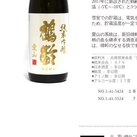
2017年に新設された
温（-5℃～-10℃）
雪室での貯蔵は、電気
ため、貯蔵温度が一定
愛山の系統は、新旧雄
柄の血を継承する酒造
は、雄町のなせる技で
■原料米 ： 兵庫県東条産
■精米歩合 ： ５７％
■日本酒度 ： 非公開
■酸度 ： 非公開
■アミノ酸 ： 非公開
■アルコール度：１７度
１８
NO.1-41-5424
７２
NO.1-41-5524
※ 買い物かご