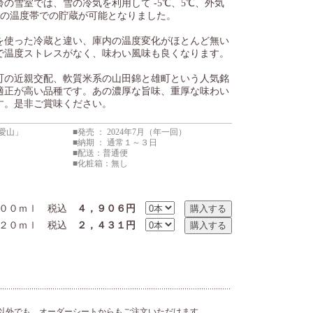
鶴齢の雪室では、雪の冷気を利用して -5℃、5℃、外気
と3つの温度帯での貯蔵が可能となりました。
を使った冷蔵と違い、庫内の温度変化がほとんど無い
で温度ストレスがなく、味わい風味も良くなります。
町の近親交配、軟質米系の山田錦と雄町という人気銘
適正が高い品種です。あの濃厚な旨味、重厚な味わい
す。是非ご賞味ください。
「愛山」
■発売 ： 2024年7月（年一回）
■納期 ： 通常１～３日
■配送：普通便
■化粧箱：無し
００ｍｌ 税込
４，９０６円
０ｍｌ 税込
２，４３１円
以外でも、オーダーシートからもご注文いただけます。