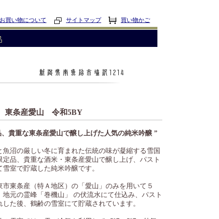
お買い物について
サイトマップ
買い物かご
東条産愛山 令和5BY
品、貴重な東条産愛山で醸し上げた人気の純米吟醸 ”
と魚沼の厳しい冬に育まれた伝統の味が凝縮する雪国
限定品、貴重な酒米・東条産愛山で醸し上げ、パスト
て雪室で貯蔵した純米吟醸です。
東市東条産（特Ａ地区）の「愛山」のみを用いて５
、地元の霊峰「巻機山」 の伏流水にて仕込み、パスト
れした後、鶴齢の雪室にて貯蔵されています。