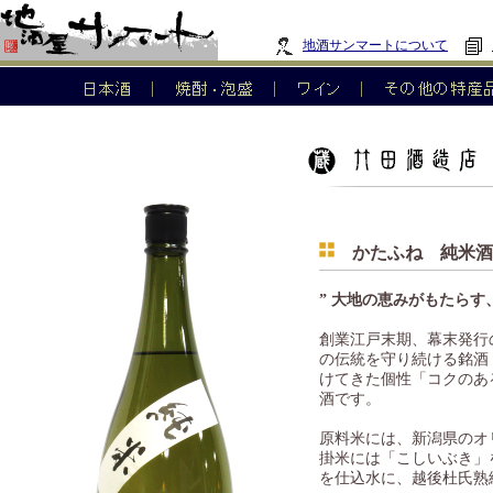
地酒サンマートについて
かたふね 純米酒
” 大地の恵みがもたらす
創業江戸末期、幕末発行
の伝統を守り続ける銘酒
けてきた個性「コクのあ
酒です。
原料米には、新潟県のオ
掛米には「こしいぶき」
を仕込水に、越後杜氏熟