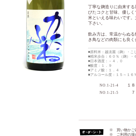
丁寧な麹造りに由来する
びたコクと甘味、優しく
米といえる味わいです。
下さい。
飲み方は、常温からぬる
き鳥などの肉類にも良く
■原料米：越淡麗（麹）・こ
■精米歩合：６０％（麹）・
■日本酒度：－４．０
■酸度：１．９
■アミノ酸：１．４
■アルコール度：１５～１６
１８０
NO.1-21-4
７２
NO.1-21-5
※ 買い物かご
※ ご利用の場