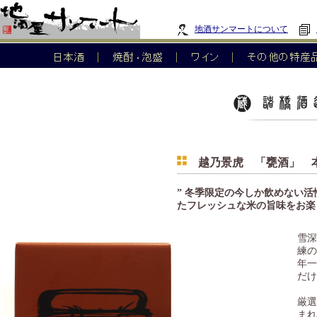
地酒サンマートについて
越乃景虎 「甕酒」 本
” 冬季限定の今しか飲めない
たフレッシュな米の旨味をお楽
雪深
練の
年一
だけ
厳選
まれ