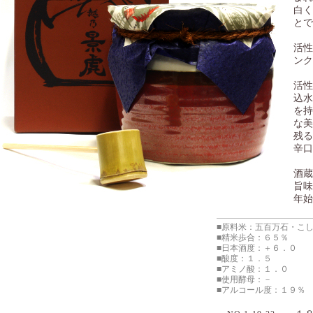
白く
とで
活性
ンク
活性
込水
を持
な美
残る
辛口
酒蔵
旨味
年始
■原料米：五百万石・こ
■精米歩合：６５％
■日本酒度：＋６．０
■酸度：１．５
■アミノ酸：１．０
■使用酵母：－
■アルコール度：１９％