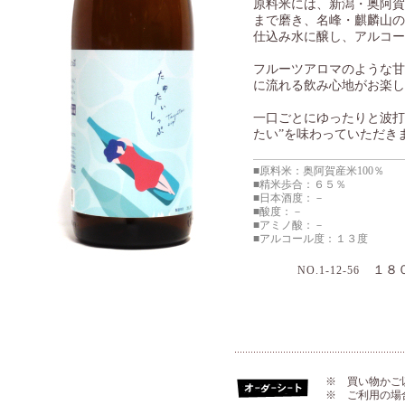
原料米には、新潟・奥阿賀
まで磨き、名峰・麒麟山の
仕込み水に醸し、アルコー
フルーツアロマのような甘
に流れる飲み心地がお楽し
一口ごとにゆったりと波打
たい”を味わっていただき
■原料米：奥阿賀産米100％
■精米歩合：６５％
■日本酒度：－
■酸度：－
■アミノ酸：－
■アルコール度：１３度
１８
NO.1-12-56
※ 買い物かご
※ ご利用の場