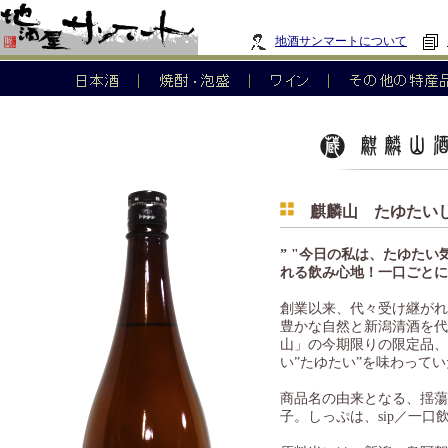
地酒サンマートについて
麒麟山 たゆたいし
” "今日の私は、たゆた
れる飲み心地！一口ごとに
創業以来、代々受け継がれ
豊かな自然と新潟清酒を代
山」の今期限りの限定品、
い”たゆたい”を味わって
商品名の由来となる、揺蕩
子。しっぷは、sip／一口飲