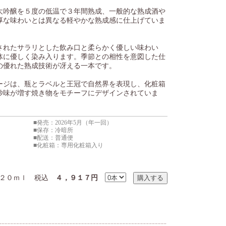
大吟醸を５度の低温で３年間熟成、一般的な熟成酒や
厚な味わいとは異なる軽やかな熟成感に仕上げていま
されたサラリとした飲み口と柔らかく優しい味わい
体に優しく染み入ります。季節との相性を意図した仕
の優れた熟成技術が冴える一本です。
ージは、瓶とラベルと王冠で自然界を表現し、化粧箱
妙味が増す焼き物をモチーフにデザインされていま
■発売：2026年5月（年一回）
■保存：冷暗所
■配送：普通便
■化粧箱：専用化粧箱入り
０ｍｌ 税込
４，９１７円