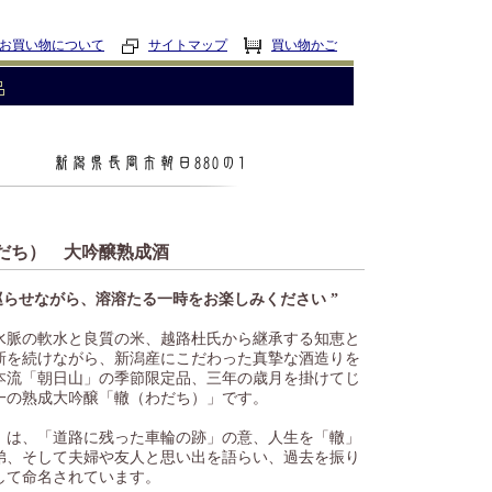
お買い物について
サイトマップ
買い物かご
だち） 大吟醸熟成酒
巡らせながら、溶溶たる一時をお楽しみください ”
水脈の軟水と良質の米、越路杜氏から継承する知恵と
新を続けながら、新潟産にこだわった真摯な酒造りを
本流「朝日山」の季節限定品、三年の歳月を掛けてじ
一の熟成大吟醸「轍（わだち）」です。
」は、「道路に残った車輪の跡」の意、人生を「轍」
弟、そして夫婦や友人と思い出を語らい、過去を振り
して命名されています。