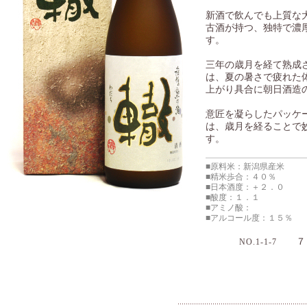
新酒で飲んでも上質な
古酒が持つ、独特で濃
す。
三年の歳月を経て熟成
は、夏の暑さで疲れた
上がり具合に朝日酒造
意匠を凝らしたパッケ
は、歳月を経ることで
す。
■原料米：新潟県産米
■精米歩合：４０％
■日本酒度：＋２．０
■酸度：１．１
■アミノ酸：
■アルコール度：１５％
７２
NO.1-1-7