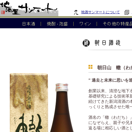
地酒サンマートについて
朝日山 轍（わ
” 過去と未来に思いを
創業以来、清澄な地下
基礎研究による技術革
続けてきた新潟清酒の
っくりと熟成させた唯
酒名の「轍（わだち）
になぞらえ、親子や兄
返る場に相応しい酒と